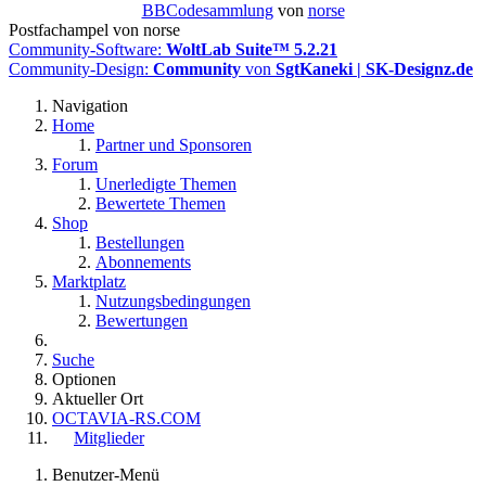
BBCodesammlung
von
norse
Postfachampel von norse
Community-Software:
WoltLab Suite™ 5.2.21
Community-Design:
Community
von
SgtKaneki | SK-Designz.de
Navigation
Home
Partner und Sponsoren
Forum
Unerledigte Themen
Bewertete Themen
Shop
Bestellungen
Abonnements
Marktplatz
Nutzungsbedingungen
Bewertungen
Suche
Optionen
Aktueller Ort
OCTAVIA-RS.COM
Mitglieder
Benutzer-Menü