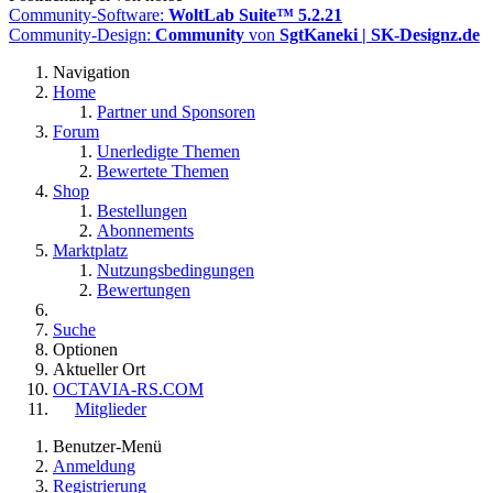
Community-Software:
WoltLab Suite™ 5.2.21
Community-Design:
Community
von
SgtKaneki | SK-Designz.de
Navigation
Home
Partner und Sponsoren
Forum
Unerledigte Themen
Bewertete Themen
Shop
Bestellungen
Abonnements
Marktplatz
Nutzungsbedingungen
Bewertungen
Suche
Optionen
Aktueller Ort
OCTAVIA-RS.COM
Mitglieder
Benutzer-Menü
Anmeldung
Registrierung