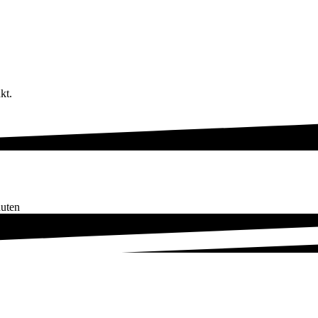
kt.
nuten