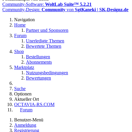
Community-Software:
WoltLab Suite™ 5.2.21
Community-Design:
Community
von
SgtKaneki | SK-Designz.de
Navigation
Home
Partner und Sponsoren
Forum
Unerledigte Themen
Bewertete Themen
Shop
Bestellungen
Abonnements
Marktplatz
Nutzungsbedingungen
Bewertungen
Suche
Optionen
Aktueller Ort
OCTAVIA-RS.COM
Forum
Benutzer-Menü
Anmeldung
Registrierung