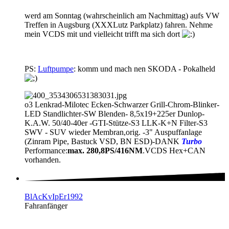
werd am Sonntag (wahrscheinlich am Nachmittag) aufs VW
Treffen in Augsburg (XXXLutz Parkplatz) fahren. Nehme
mein VCDS mit und vielleicht trifft ma sich dort
PS:
Luftpumpe
: komm und mach nen SKODA - Pokalheld
o3 Lenkrad-Milotec Ecken-Schwarzer Grill-Chrom-Blinker-
LED Standlichter-SW Blenden- 8,5x19+225er Dunlop-
K.A.W. 50/40-40er -GTI-Stütze-S3 LLK-K+N Filter-S3
SWV - SUV wieder Membran,orig. -3" Auspuffanlage
(Zinram Pipe, Bastuck VSD, BN ESD)-DANK
Turbo
Performance:
max. 280,8PS/416NM
.VCDS Hex+CAN
vorhanden.
BlAcKvIpEr1992
Fahranfänger