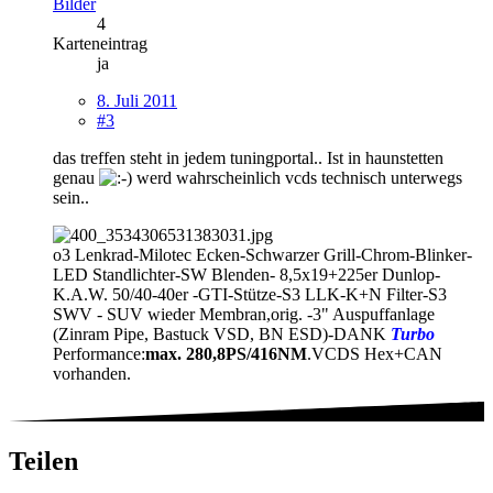
Bilder
4
Karteneintrag
ja
8. Juli 2011
#3
das treffen steht in jedem tuningportal.. Ist in haunstetten
genau
werd wahrscheinlich vcds technisch unterwegs
sein..
o3 Lenkrad-Milotec Ecken-Schwarzer Grill-Chrom-Blinker-
LED Standlichter-SW Blenden- 8,5x19+225er Dunlop-
K.A.W. 50/40-40er -GTI-Stütze-S3 LLK-K+N Filter-S3
SWV - SUV wieder Membran,orig. -3" Auspuffanlage
(Zinram Pipe, Bastuck VSD, BN ESD)-DANK
Turbo
Performance:
max. 280,8PS/416NM
.VCDS Hex+CAN
vorhanden.
Teilen